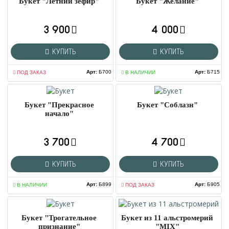
Букет "Летний зефир"
Букет "Желание"
3 900
4 000
КУПИТЬ
КУПИТЬ
Арт
:
Б700
Арт
:
Б715
ПОД ЗАКАЗ
В НАЛИЧИИ
Букет "Прекрасное
Букет "Соблазн"
начало"
3 700
4 700
КУПИТЬ
КУПИТЬ
Арт
:
Б899
Арт
:
Б905
В НАЛИЧИИ
ПОД ЗАКАЗ
Букет "Трогательное
Букет из 11 альстромерий
признание"
"MIX"