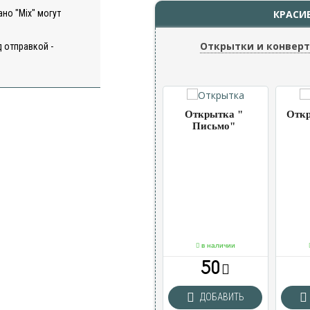
но "Mix" могут
КРАСИ
Открытки и конвер
 отправкой -
ка
Открытка
Открытка "
Откр
 " 2
"Шарики"
Письмо"
чии
в наличии
в наличии
50
50
ВИТЬ
ДОБАВИТЬ
ДОБАВИТЬ