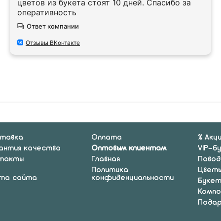
цветов из букета стоят 10 дней. Спасибо за
оперативность
Ответ компании
Отзывы ВКонтакте
тавка
Оплата
% Акц
антия качества
Оптовым клиентам
VIP-б
такты
Главная
Повод
Политика
Цвет
та сайта
конфиденциальности
Буке
Компо
Подар