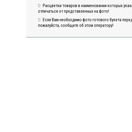
Расцветки товаров в наименовании которых указа
отличаться от представленных на фото!
Если Вам необходимо фото готового букета перед
пожалуйста, сообщите об этом оператору!
Открытка
Открыт
"Сердца"
"Шарики
Открытка "С
Днем Рождения"
6
в наличии
в наличии
в нали
50
50
50
ДОБАВИТЬ
ДОБАВИТЬ
ДОБА