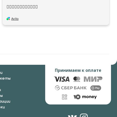
👍🏻👍🏻👍🏻👍🏻👍🏻👍🏻
Avito
Принимаем к оплате
ии
укеты
ы
ты
зиции
ки