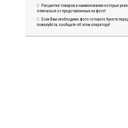
Расцветки товаров в наименовании которых указа
отличаться от представленных на фото!
Если Вам необходимо фото готового букета перед
пожалуйста, сообщите об этом оператору!
Открытка
Открыт
"Сердца"
"Шарики
Открытка "С
Днем Рождения"
6
в наличии
в наличии
в нали
50
50
50
ДОБАВИТЬ
ДОБАВИТЬ
ДОБА