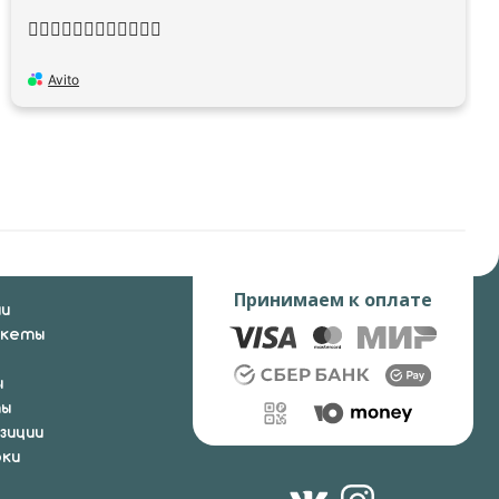
👍🏻👍🏻👍🏻👍🏻👍🏻👍🏻
Avito
Принимаем к оплате
ии
укеты
ы
ты
зиции
ки