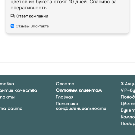
цветов из букета стоят 10 дней. Спасибо за
оперативность
Ответ компании
Отзывы ВКонтакте
тавка
Оплата
% Акц
антия качества
Оптовым клиентам
VIP-б
такты
Главная
Повод
Политика
Цвет
та сайта
конфиденциальности
Буке
Компо
Подар