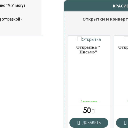
но "Mix" могут
КРАСИ
Открытки и конвер
 отправкой -
ка
Открытка
Открытка "
Откр
 " 2
"Шарики"
Письмо"
чии
в наличии
в наличии
50
50
ВИТЬ
ДОБАВИТЬ
ДОБАВИТЬ