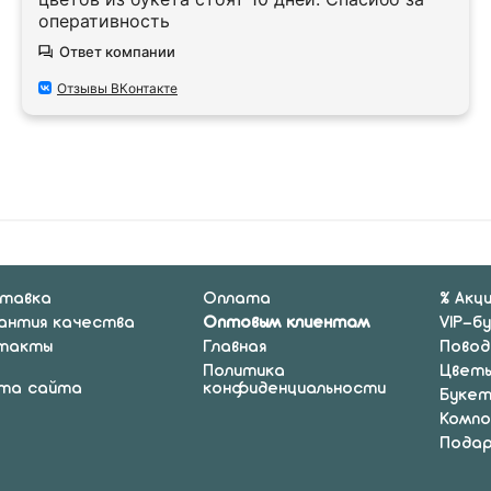
оперативность
Ответ компании
Отзывы ВКонтакте
тавка
Оплата
% Акц
антия качества
Оптовым клиентам
VIP-б
такты
Главная
Повод
Политика
Цвет
та сайта
конфиденциальности
Буке
Компо
Подар