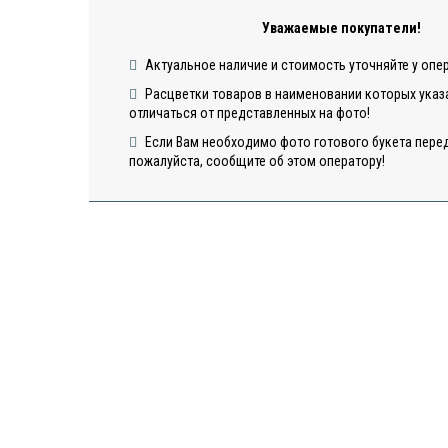
Уважаемые покупатели!
Актуальное наличие и стоимость уточняйте у опе
Расцветки товаров в наименовании которых указа
отличаться от представленных на фото!
Если Вам необходимо фото готового букета перед
Открытка
Открыт
пожалуйста, сообщите об этом оператору!
"Сердца"
"Шарики
Открытка "С
Днем Рождения"
6
в наличии
в наличии
в нали
50
50
50
ДОБАВИТЬ
ДОБАВИТЬ
ДОБА