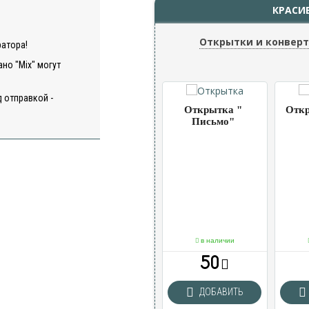
КРАСИ
Открытки и конвер
ратора!
но "Mix" могут
 отправкой -
ка
Открытка
Открытка "
Откр
 " 2
"Шарики"
Письмо"
чии
в наличии
в наличии
50
50
ВИТЬ
ДОБАВИТЬ
ДОБАВИТЬ