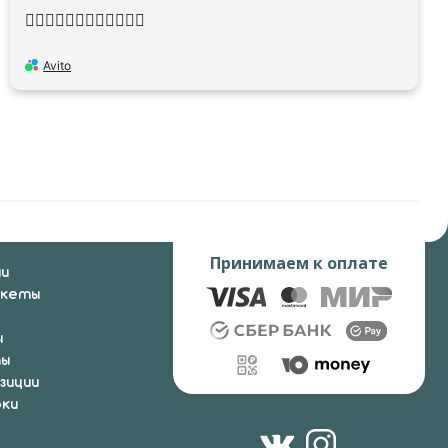
👍🏻👍🏻👍🏻👍🏻👍🏻👍🏻
Avito
Принимаем к оплате
ии
укеты
ы
ты
зиции
ки