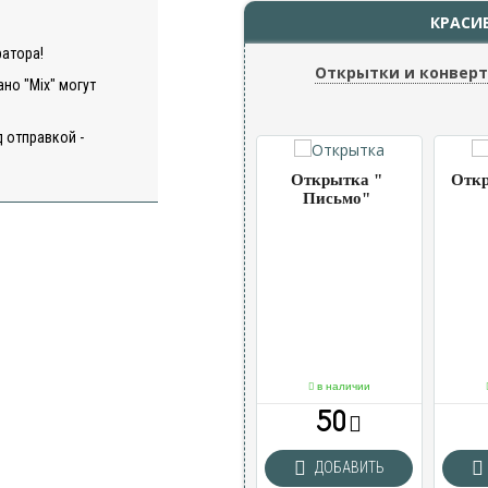
КРАСИ
ратора!
Открытки и конвер
но "Mix" могут
 отправкой -
ка
Открытка
Открытка "
Откр
 " 2
"Шарики"
Письмо"
чии
в наличии
в наличии
50
50
ВИТЬ
ДОБАВИТЬ
ДОБАВИТЬ