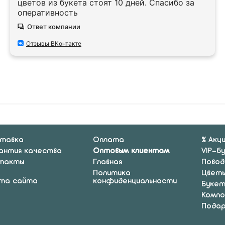
цветов из букета стоят 10 дней. Спасибо за
оперативность
Ответ компании
Отзывы ВКонтакте
тавка
Оплата
% Акц
антия качества
Оптовым клиентам
VIP-б
такты
Главная
Повод
Политика
Цвет
та сайта
конфиденциальности
Буке
Компо
Подар