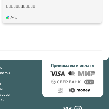
👍🏻👍🏻👍🏻👍🏻👍🏻👍🏻
Avito
Принимаем к оплате
ии
укеты
ы
ты
зиции
ки