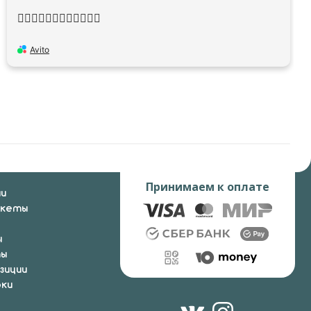
👍🏻👍🏻👍🏻👍🏻👍🏻👍🏻
Avito
Принимаем к оплате
ии
укеты
ы
ты
зиции
ки