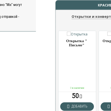
но "Mix" могут
КРАСИ
Открытки и конвер
 отправкой -
ка
Открытка
Открытка "
Откр
 " 2
"Шарики"
Письмо"
чии
в наличии
в наличии
50
50
ВИТЬ
ДОБАВИТЬ
ДОБАВИТЬ