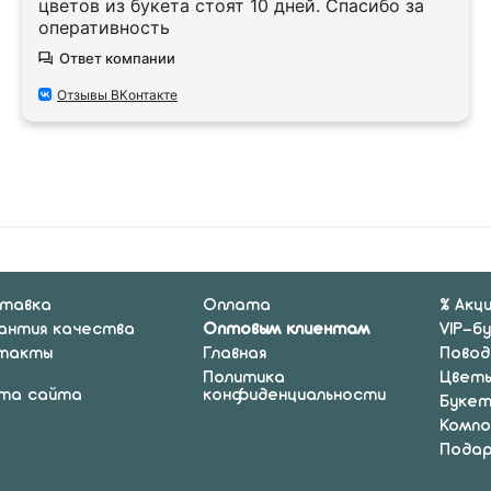
цветов из букета стоят 10 дней. Спасибо за
оперативность
Ответ компании
Отзывы ВКонтакте
тавка
Оплата
% Акц
антия качества
Оптовым клиентам
VIP-б
такты
Главная
Повод
Политика
Цвет
та сайта
конфиденциальности
Буке
Компо
Подар