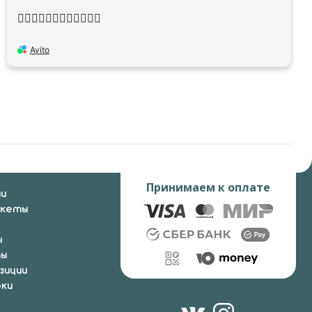
👍🏻👍🏻👍🏻👍🏻👍🏻👍🏻
Avito
Принимаем к оплате
ии
укеты
ы
ты
зиции
ки