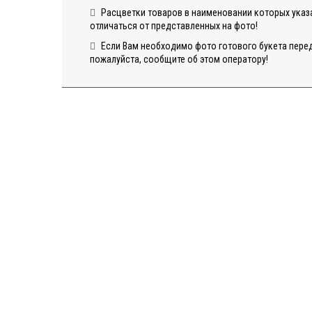
Расцветки товаров в наименовании которых указа
отличаться от представленных на фото!
Если Вам необходимо фото готового букета перед
пожалуйста, сообщите об этом оператору!
Открытка
Открыт
"Сердца"
"Шарики
Открытка "С
Днем Рождения"
6
в наличии
в наличии
в нали
50
50
50
ДОБАВИТЬ
ДОБАВИТЬ
ДОБА