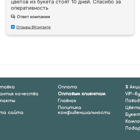
цветов из букета стоят 10 дней. Спасибо за
оперативность
Ответ компании
Отзывы ВКонтакте
тавка
Оплата
% Акц
антия качества
Оптовым клиентам
VIP-б
такты
Главная
Повод
Политика
Цвет
та сайта
конфиденциальности
Буке
Компо
Подар