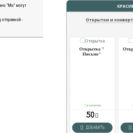
но "Mix" могут
КРАСИ
Открытки и конвер
 отправкой -
ка
Открытка
Открытка "
Откр
 " 2
"Шарики"
Письмо"
чии
в наличии
в наличии
50
50
ВИТЬ
ДОБАВИТЬ
ДОБАВИТЬ