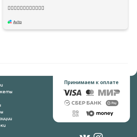
👍🏻👍🏻👍🏻👍🏻👍🏻👍🏻
Avito
Принимаем к оплате
ии
укеты
ы
ты
зиции
ки