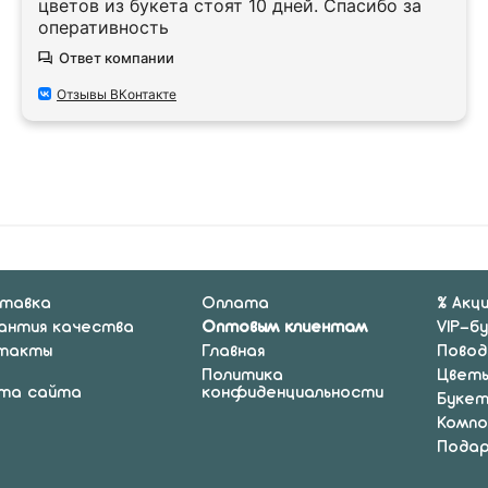
цветов из букета стоят 10 дней. Спасибо за
оперативность
Ответ компании
Отзывы ВКонтакте
тавка
Оплата
% Акц
антия качества
Оптовым клиентам
VIP-б
такты
Главная
Повод
Политика
Цвет
та сайта
конфиденциальности
Буке
Компо
Подар