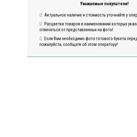
Уважаемые покупатели!
Актуальное наличие и стоимость уточняйте у опе
Расцветки товаров в наименовании которых указа
отличаться от представленных на фото!
Если Вам необходимо фото готового букета перед
пожалуйста, сообщите об этом оператору!
Открытка
Открыт
"Сердца"
"Шарики
Открытка "С
Днем Рождения"
6
в наличии
в наличии
в нали
50
50
50
ДОБАВИТЬ
ДОБАВИТЬ
ДОБА