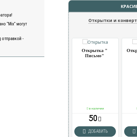
КРАСИ
ратора!
Открытки и конвер
но "Mix" могут
 отправкой -
ка
Открытка
Открытка "
Откр
 " 2
"Шарики"
Письмо"
чии
в наличии
в наличии
50
50
ВИТЬ
ДОБАВИТЬ
ДОБАВИТЬ